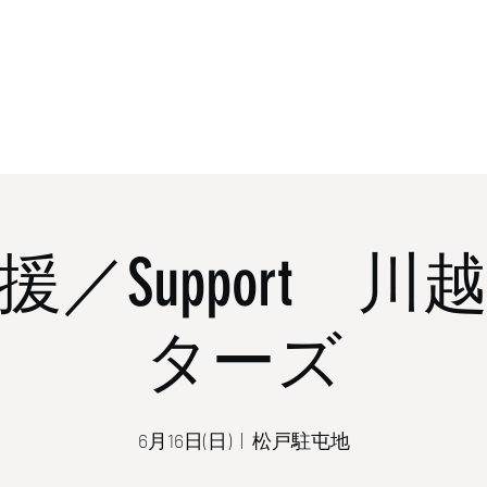
ホーム
概
／Support 
ターズ
6月16日(日)
  |  
松戸駐屯地