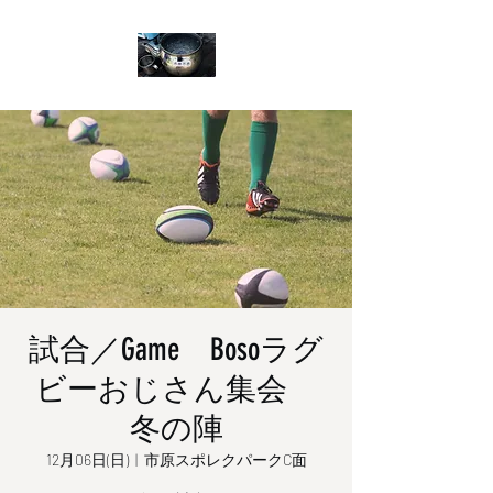
試合／Game Bosoラグ
ビーおじさん集会
冬の陣
12月06日(日)
  |  
市原スポレクパークC面