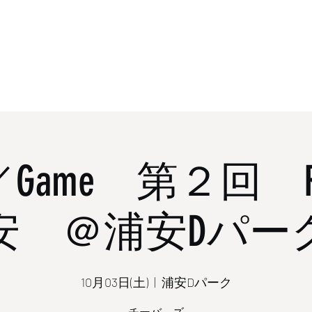
ホーム
概
Game 第２回 R-
安 ＠浦安Dパー
10月03日(土)
  |  
浦安Dパーク
チーバ―ズ