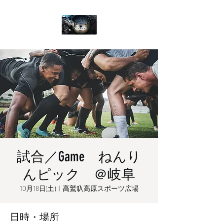
試合／Game ねんり
んピック ＠岐阜
10月18日(土)
  |  
高鷲叺高原スポーツ広場
日時・場所