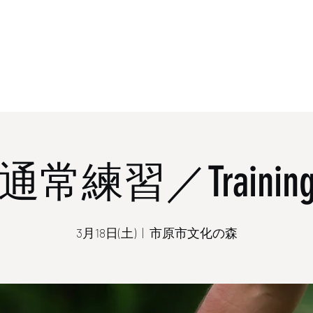
ホーム
概
通常練習／Trainin
3月18日(土)
  |  
市原市文化の森