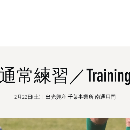
ホーム
概
通常練習／Trainin
2月22日(土)
  |  
出光興産 千葉事業所 南通用門