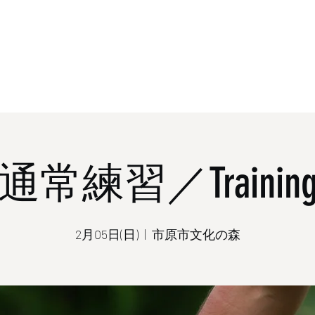
ホーム
概
通常練習／Trainin
2月05日(日)
  |  
市原市文化の森