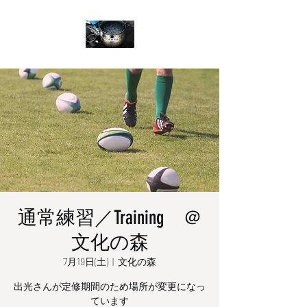
通常練習／Training ＠
文化の森
7月19日(土)
  |  
文化の森
出光さんが定修期間のため場所が変更になっ
ています